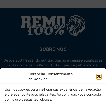
SOBRE NÓS
Desde 2004 trazendo notícias diárias e sempre atualizadas
sobre o Clube do Remo! Tudo o que sai publicado na
internet sobre o Leão, reunido em um único lugar!
Gerenciar Consentimento
Aproveite! Site não-oficial.
de Cookies
SIGA-NOS
Usamos cookies para melhorar sua experiência de navegação
e oferecer conteúdos relevantes. Ao continuar, você concorda
com o uso dessas tecnologias.