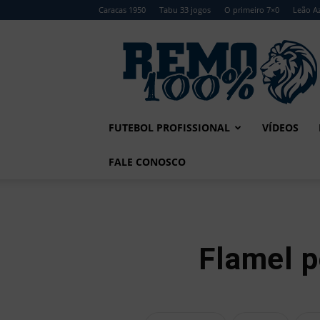
Caracas 1950
Tabu 33 jogos
O primeiro 7×0
Leão Az
Remo
100%
FUTEBOL PROFISSIONAL
VÍDEOS
FALE CONOSCO
Flamel p