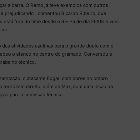
rçar a barra. O Remo já teve exemplos com outros
se prejudicando”, comentou Ricardo Ribeiro, que
e está fora do time desde o Re-Pa do dia 26/03 e vem
ira.
io das atividades azulinas para o grande duelo com o
ecebeu o elenco no centro do gramado. Conversou e
rabalho técnico.
mentação: o atacante Edgar, com dores no ombro
no tornozelo direito; além de Max, com uma lesão na
ão para a comissão técnica.