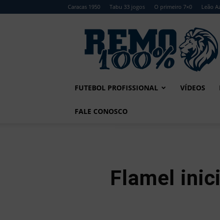
Caracas 1950
Tabu 33 jogos
O primeiro 7×0
Leão Az
Remo
100%
FUTEBOL PROFISSIONAL
VÍDEOS
FALE CONOSCO
Flamel inic