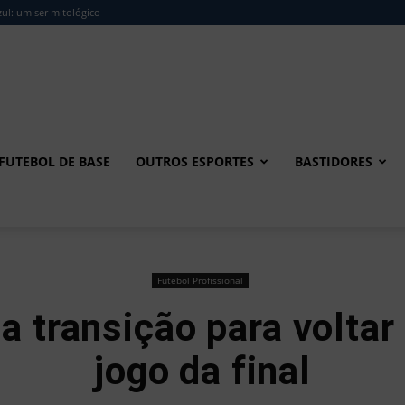
ul: um ser mitológico
FUTEBOL DE BASE
OUTROS ESPORTES
BASTIDORES
Futebol Profissional
ia transição para volta
jogo da final