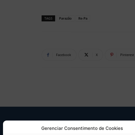
TAGS
Parazão
Re-Pa
Facebook
X
Pinterest
SO
Gerenciar Consentimento de Cookies