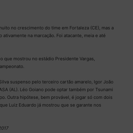
ito no crescimento do time em Fortaleza (CE), mas a
do ativamente na marcação. Foi atacante, meia e até
rio que mostrou no estádio Presidente Vargas,
campeonato.
lva suspenso pelo terceiro cartão amarelo, Igor João
 ASA (AL). Léo Goiano pode optar também por Tsunami
o. Outra hipótese, bem provável, é jogar só com dois
orque Luiz Eduardo já mostrou que se garante nos
/2017