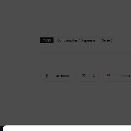
TAGS
Contratações / Dispensas
Série C
Facebook
X
Pinterest