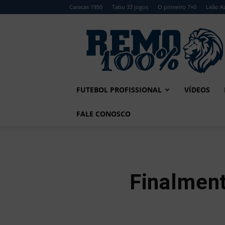
Caracas 1950
Tabu 33 jogos
O primeiro 7×0
Leão Az
Remo
100%
FUTEBOL PROFISSIONAL
VÍDEOS
FALE CONOSCO
Finalment