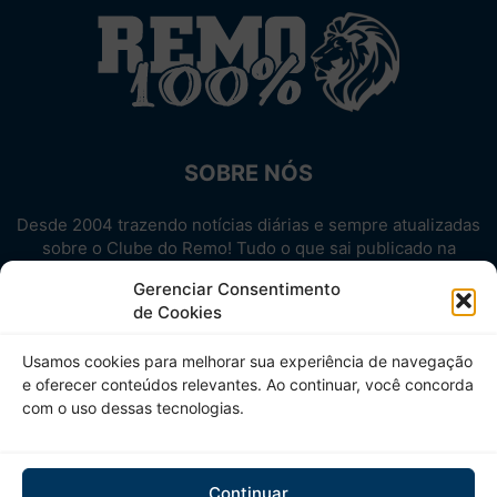
SOBRE NÓS
Desde 2004 trazendo notícias diárias e sempre atualizadas
sobre o Clube do Remo! Tudo o que sai publicado na
internet sobre o Leão, reunido em um único lugar!
Gerenciar Consentimento
Aproveite! Site não-oficial.
de Cookies
SIGA-NOS
Usamos cookies para melhorar sua experiência de navegação
e oferecer conteúdos relevantes. Ao continuar, você concorda
com o uso dessas tecnologias.
Continuar