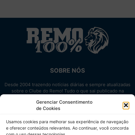
SOBRE NÓS
Desde 2004 trazendo notícias diárias e sempre atualizadas
sobre o Clube do Remo! Tudo o que sai publicado na
internet sobre o Leão, reunido em um único lugar!
Gerenciar Consentimento
Aproveite! Site não-oficial.
de Cookies
SIGA-NOS
Usamos cookies para melhorar sua experiência de navegação
e oferecer conteúdos relevantes. Ao continuar, você concorda
com o uso dessas tecnologias.