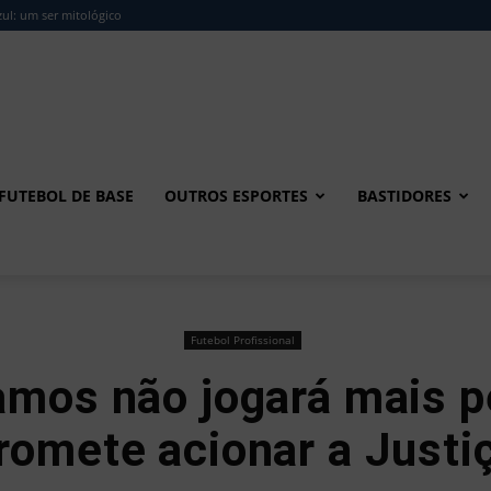
ul: um ser mitológico
FUTEBOL DE BASE
OUTROS ESPORTES
BASTIDORES
Futebol Profissional
amos não jogará mais p
romete acionar a Justi