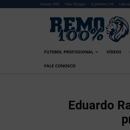
Caracas 1950
Tabu 33 jogos
O primeiro 7×0
Leão Az
Remo
100%
FUTEBOL PROFISSIONAL
VÍDEOS
FALE CONOSCO
Eduardo R
p