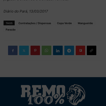
Diário do Pará, 13/03/2017
TAGS
Contratações / Dispensas
Copa Verde
Mangueirão
Parazão