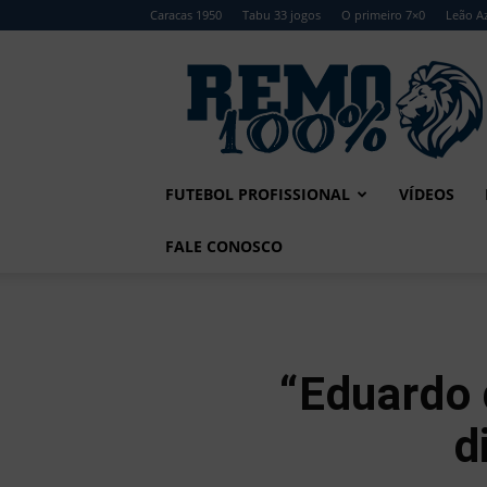
Caracas 1950
Tabu 33 jogos
O primeiro 7×0
Leão Az
Remo
100%
FUTEBOL PROFISSIONAL
VÍDEOS
FALE CONOSCO
“Eduardo 
d