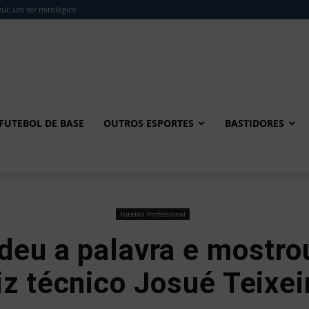
ul: um ser mitológico
FUTEBOL DE BASE
OUTROS ESPORTES
BASTIDORES
Futebol Profissional
deu a palavra e mostrou
iz técnico Josué Teixei