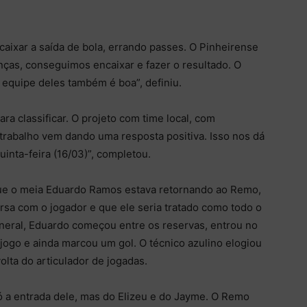
ixar a saída de bola, errando passes. O Pinheirense
ças, conseguimos encaixar e fazer o resultado. O
A equipe deles também é boa”, definiu.
a classificar. O projeto com time local, com
 trabalho vem dando uma resposta positiva. Isso nos dá
inta-feira (16/03)”, completou.
ue o meia Eduardo Ramos estava retornando ao Remo,
rsa com o jogador e que ele seria tratado como todo o
eneral, Eduardo começou entre os reservas, entrou no
ogo e ainda marcou um gol. O técnico azulino elogiou
olta do articulador de jogadas.
ó a entrada dele, mas do Elizeu e do Jayme. O Remo