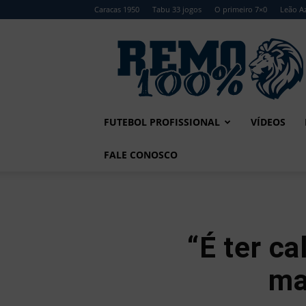
Caracas 1950
Tabu 33 jogos
O primeiro 7×0
Leão Az
Remo
100%
FUTEBOL PROFISSIONAL
VÍDEOS
FALE CONOSCO
“É ter c
ma