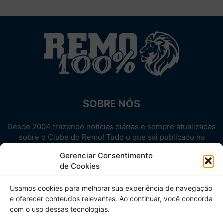
SOBRE NÓS
Desde 2004 trazendo notícias diárias e sempre atualizadas
sobre o Clube do Remo! Tudo o que sai publicado na
internet sobre o Leão, reunido em um único lugar!
Gerenciar Consentimento
Aproveite! Site não-oficial.
de Cookies
SIGA-NOS
Usamos cookies para melhorar sua experiência de navegação
e oferecer conteúdos relevantes. Ao continuar, você concorda
com o uso dessas tecnologias.