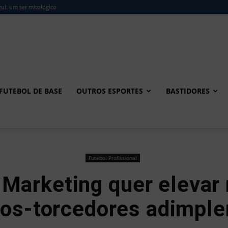
ul: um ser mitológico
FUTEBOL DE BASE
OUTROS ESPORTES
BASTIDORES
Futebol Profissional
e Marketing quer elevar
ios-torcedores adimple