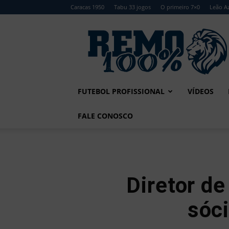
Caracas 1950
Tabu 33 jogos
O primeiro 7×0
Leão Az
Remo
100%
FUTEBOL PROFISSIONAL
VÍDEOS
FALE CONOSCO
Diretor d
sóc