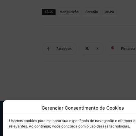
TAGS
Mangueirão
Parazão
Re-Pa
Facebook
X
Pinterest
Gerenciar Consentimento de Cookies
SO
Usamos cookies para melhorar sua experiência de navegação e oferecer 
relevantes. Ao continuar, você concorda com o uso dessas tecnologias.
Desd