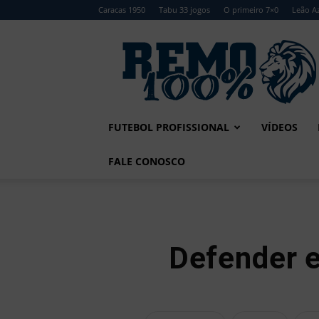
Caracas 1950
Tabu 33 jogos
O primeiro 7×0
Leão Az
Remo
100%
FUTEBOL PROFISSIONAL
VÍDEOS
FALE CONOSCO
Defender 