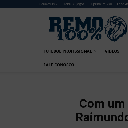
Caracas 1950
Tabu 33 jogos
O primeiro 7×0
Leão Az
Remo
100%
FUTEBOL PROFISSIONAL
VÍDEOS
FALE CONOSCO
Com um s
Raimund