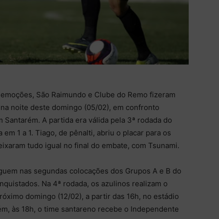
 emoções, São Raimundo e Clube do Remo fizeram
 na noite deste domingo (05/02), em confronto
 Santarém. A partida era válida pela 3ª rodada do
 1 a 1. Tiago, de pênalti, abriu o placar para os
ixaram tudo igual no final do embate, com Tsunami.
guem nas segundas colocações dos Grupos A e B do
quistados. Na 4ª rodada, os azulinos realizam o
óximo domingo (12/02), a partir das 16h, no estádio
m, às 18h, o time santareno recebe o Independente