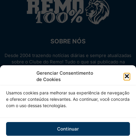
SOBRE NÓS
Desde 2004 trazendo notícias diárias e sempre atualizadas
sobre o Clube do Remo! Tudo o que sai publicado na
internet sobre o Leão, reunido em um único lugar!
Gerenciar Consentimento
Aproveite! Site não-oficial.
de Cookies
SIGA-NOS
Usamos cookies para melhorar sua experiência de navegação
e oferecer conteúdos relevantes. Ao continuar, você concorda
com o uso dessas tecnologias.
Continuar