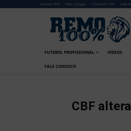
Caracas 1950
Tabu 33 jogos
O primeiro 7×0
Leão Az
Remo
100%
FUTEBOL PROFISSIONAL
VÍDEOS
FALE CONOSCO
CBF alter