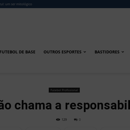
ul: um ser mitológico
FUTEBOL DE BASE
OUTROS ESPORTES
BASTIDORES
Futebol Profissional
ão chama a responsabi
129
0