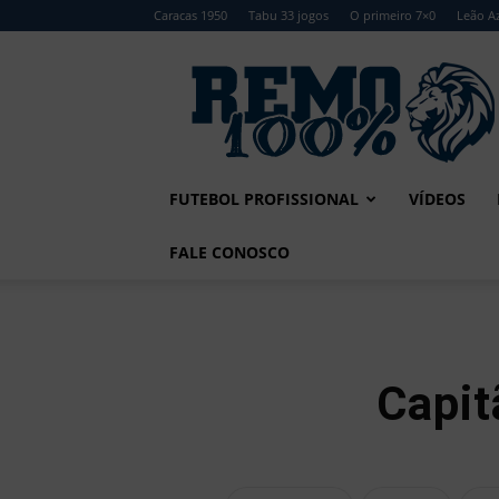
Caracas 1950
Tabu 33 jogos
O primeiro 7×0
Leão Az
Remo
100%
FUTEBOL PROFISSIONAL
VÍDEOS
FALE CONOSCO
Capit