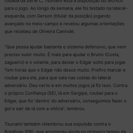
rodada da Série C, Tsunami está à disposição do técnico
para o jogo. Ao longo da semana, ele foi testado na lateral-
esquerda, com Gerson (titular da posição) jogando
avançado no meio-campo e revelou algumas orientações
que recebeu de Oliveira Canindé.
“Que possa ajudar bastante o sistema defensivo, que nem
preciso subir muito. É mais para ajudar o Bruno (Costa,
zagueiro) e o volante, para deixar o Edgar solto para jogar.
Tem horas que o Edgar não desce muito. Prefiro marcar e
roubar para ele, para que saia nas costas do lateral
adversário. Deu certo e em muitos jogos já fiz isso. Contra
o próprio Confiança (SE), lá em Sergipe, roubei para o
Edgar, que foi ‘dentro’ do adversário, conseguimos fazer o
gol e sair de lá com a vitória”, lembrou.
Tsunami também relembrou sua expulsão contra o
Botafogo (PB), que aconteceu ainda no primeiro tempo da