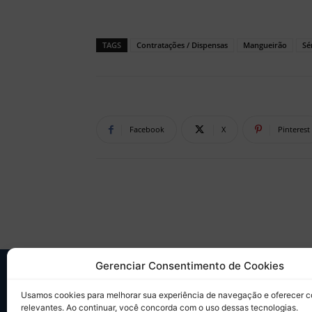
TAGS
Contratações / Dispensas
Mangueirão
Sé
Facebook
X
Pinterest
Gerenciar Consentimento de Cookies
SO
Usamos cookies para melhorar sua experiência de navegação e oferecer 
relevantes. Ao continuar, você concorda com o uso dessas tecnologias.