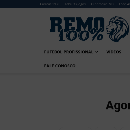
Caracas 1950
Tabu 33 jogos
O primeiro 7×0
Leão Az
Remo
100%
FUTEBOL PROFISSIONAL
VÍDEOS
FALE CONOSCO
Ago