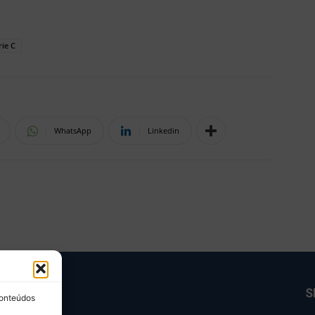
rie C
WhatsApp
Linkedin
BRE NÓS
S
conteúdos