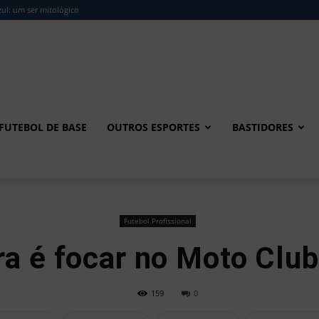
ul: um ser mitológico
FUTEBOL DE BASE
OUTROS ESPORTES
BASTIDORES
Futebol Profissional
ra é focar no Moto Clu
159
0