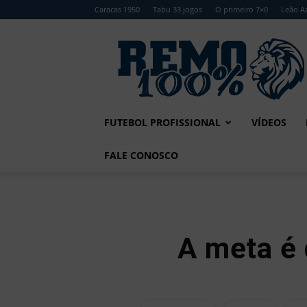
Caracas 1950
Tabu 33 jogos
O primeiro 7×0
Leão Az
Remo
100%
FUTEBOL PROFISSIONAL
VÍDEOS
FALE CONOSCO
A meta é