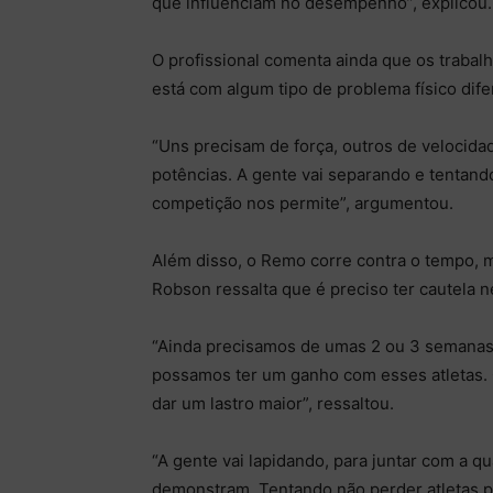
que influenciam no desempenho”, explicou.
O profissional comenta ainda que os trabalh
está com algum tipo de problema físico dife
“Uns precisam de força, outros de velocidad
potências. A gente vai separando e tentand
competição nos permite”, argumentou.
Além disso, o Remo corre contra o tempo, 
Robson ressalta que é preciso ter cautela n
“Ainda precisamos de umas 2 ou 3 semanas 
possamos ter um ganho com esses atletas. 
dar um lastro maior”, ressaltou.
“A gente vai lapidando, para juntar com a 
demonstram. Tentando não perder atletas p