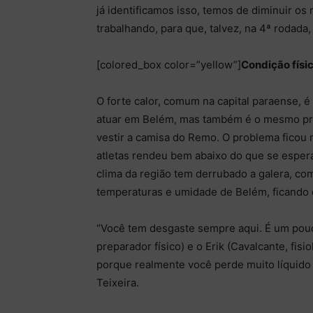
já identificamos isso, temos de diminuir os
trabalhando, para que, talvez, na 4ª rodada
[colored_box color=”yellow”]
Condição físic
O forte calor, comum na capital paraense, é
atuar em Belém, mas também é o mesmo pr
vestir a camisa do Remo. O problema ficou n
atletas rendeu bem abaixo do que se espera
clima da região tem derrubado a galera, com
temperaturas e umidade de Belém, ficando d
“Você tem desgaste sempre aqui. É um pouc
preparador físico) e o Erik (Cavalcante, fisi
porque realmente você perde muito líquido
Teixeira.