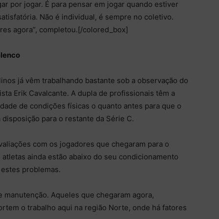
ar por jogar. É para pensar em jogar quando estiver
tisfatória. Não é individual, é sempre no coletivo.
es agora”, completou.[/colored_box]
elenco
zulinos já vêm trabalhando bastante sob a observação do
sta Erik Cavalcante. A dupla de profissionais têm a
dade de condições físicas o quanto antes para que o
 disposição para o restante da Série C.
avaliações com os jogadores que chegaram para o
s atletas ainda estão abaixo do seu condicionamento
r estes problemas.
de manutenção. Aqueles que chegaram agora,
rtem o trabalho aqui na região Norte, onde há fatores