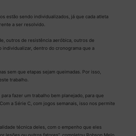
os estão sendo individualizados, já que cada atleta
rente a ser resolvido.
e, outros de resistência aeróbica, outros de
o individualizar, dentro do cronograma que a
mas sem que etapas sejam queimadas. Por isso,
este trabalho.
para fazer um trabalho bem planejado, para que
Com a Série C, com jogos semanais, isso nos permite
qualidade técnica deles, com o empenho que eles
or lesões ou outros fatores”, completou Robson Melo.