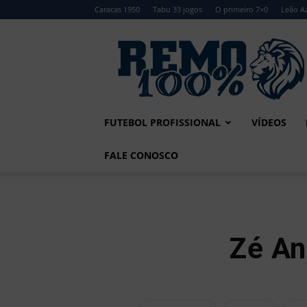
Caracas 1950
Tabu 33 jogos
O primeiro 7×0
Leão Az
Remo
100%
FUTEBOL PROFISSIONAL
VÍDEOS
FALE CONOSCO
Zé An