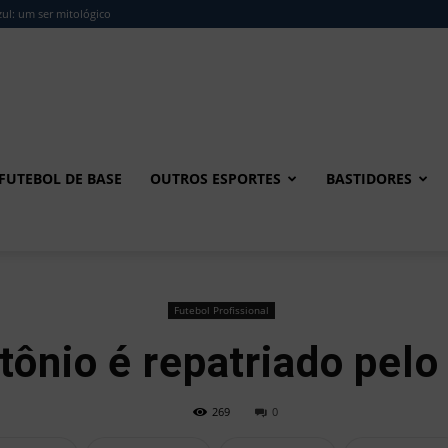
ul: um ser mitológico
FUTEBOL DE BASE
OUTROS ESPORTES
BASTIDORES
Futebol Profissional
tônio é repatriado pel
269
0