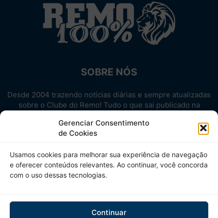
SOBRE NÓS
Desde 2004 trazendo notícias diárias e sempre atualizadas
sobre o Clube do Remo! Tudo o que sai publicado na
internet sobre o Leão, reunido em um único lugar!
Gerenciar Consentimento
Aproveite! Site não-oficial.
de Cookies
SIGA-NOS
Usamos cookies para melhorar sua experiência de navegação
e oferecer conteúdos relevantes. Ao continuar, você concorda
com o uso dessas tecnologias.
Continuar