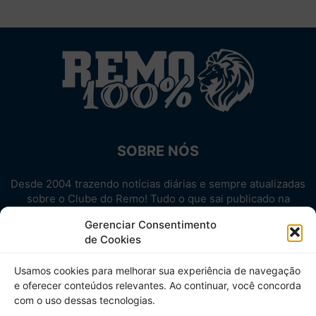
SOBRE NÓS
Desde 2004 trazendo notícias diárias e sempre atualizadas
sobre o Clube do Remo! Tudo o que sai publicado na
internet sobre o Leão, reunido em um único lugar!
Gerenciar Consentimento
Aproveite! Site não-oficial.
de Cookies
SIGA-NOS
Usamos cookies para melhorar sua experiência de navegação
e oferecer conteúdos relevantes. Ao continuar, você concorda
com o uso dessas tecnologias.