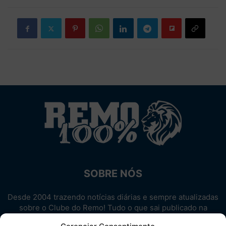
SOBRE NÓS
Desde 2004 trazendo notícias diárias e sempre atualizadas
sobre o Clube do Remo! Tudo o que sai publicado na
internet sobre o Leão, reunido em um único lugar!