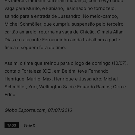
As laterais também sofreram mudança, com Levy dando
vaga para Murilo, e Fabiano, lesionado no tornozelo,
saindo para a entrada de Jussandro. No meio-campo,
Michel Schmöller, que cumpriu suspensão pelo terceiro
cartão amarelo, retorna na vaga de Chicão. O meia Allan
Dias e o atacante Fernandinho ainda trabalham a parte
física e seguem fora do time.
Assim, o time que treinou para o jogo de domingo (10/07),
conta o Fortaleza (CE), em Belém, teve Fernando
Henrique, Murilo, Max, Henrique e Jussandro; Michel
Schmöller, Yuri, Wellington Saci e Eduardo Ramos; Ciro e
Edno.
Globo Esporte.com, 07/07/2016
TAGS
Série C