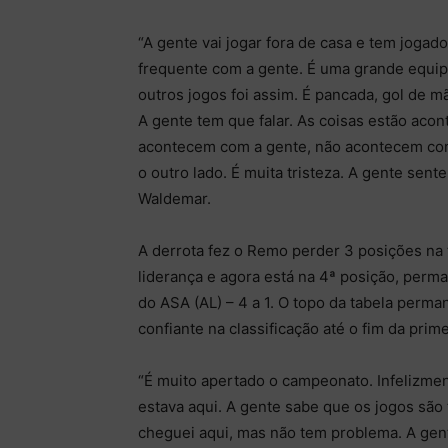
“A gente vai jogar fora de casa e tem joga
frequente com a gente. É uma grande equipe
outros jogos foi assim. É pancada, gol de 
A gente tem que falar. As coisas estão acon
acontecem com a gente, não acontecem com 
o outro lado. É muita tristeza. A gente sen
Waldemar.
A derrota fez o Remo perder 3 posições na t
liderança e agora está na 4ª posição, per
do ASA (AL) – 4 a 1. O topo da tabela perm
confiante na classificação até o fim da prim
“É muito apertado o campeonato. Infelizme
estava aqui. A gente sabe que os jogos são
cheguei aqui, mas não tem problema. A gente