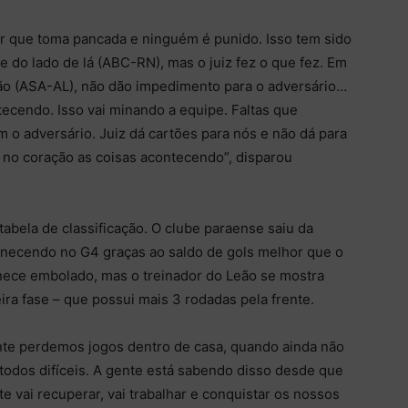
dor que toma pancada e ninguém é punido. Isso tem sido
 do lado de lá (ABC-RN), mas o juiz fez o que fez. Em
mão (ASA-AL), não dão impedimento para o adversário…
tecendo. Isso vai minando a equipe. Faltas que
o adversário. Juiz dá cartões para nós e não dá para
te no coração as coisas acontecendo”, disparou
abela de classificação. O clube paraense saiu da
manecendo no G4 graças ao saldo de gols melhor que o
anece embolado, mas o treinador do Leão se mostra
eira fase – que possui mais 3 rodadas pela frente.
nte perdemos jogos dentro de casa, quando ainda não
 todos difíceis. A gente está sabendo disso desde que
 vai recuperar, vai trabalhar e conquistar os nossos