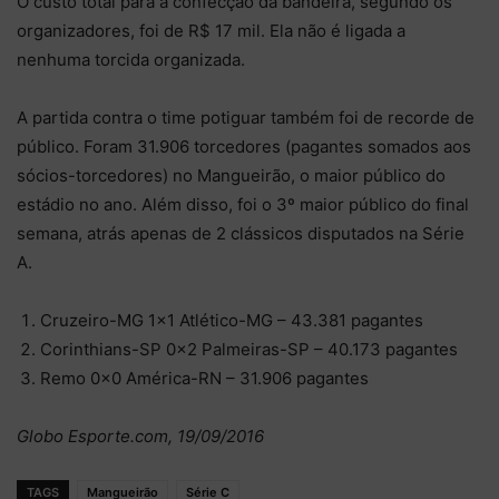
O custo total para a confecção da bandeira, segundo os
organizadores, foi de R$ 17 mil. Ela não é ligada a
nenhuma torcida organizada.
A partida contra o time potiguar também foi de recorde de
público. Foram 31.906 torcedores (pagantes somados aos
sócios-torcedores) no Mangueirão, o maior público do
estádio no ano. Além disso, foi o 3º maior público do final
semana, atrás apenas de 2 clássicos disputados na Série
A.
Cruzeiro-MG 1×1 Atlético-MG – 43.381 pagantes
Corinthians-SP 0×2 Palmeiras-SP – 40.173 pagantes
Remo 0×0 América-RN – 31.906 pagantes
Globo Esporte.com, 19/09/2016
TAGS
Mangueirão
Série C