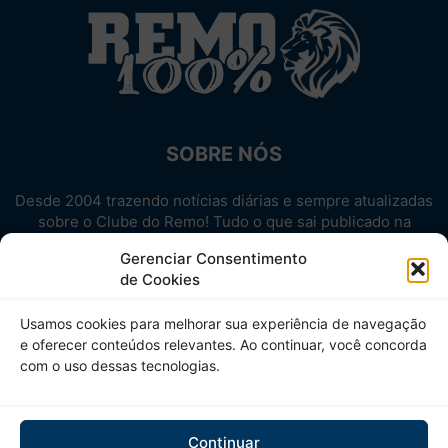
SOBRE NÓS
Desde 2004 trazendo notícias diárias e sempre atualizadas
sobre o Clube do Remo! Tudo o que sai publicado na
internet sobre o Leão, reunido em um único lugar!
Gerenciar Consentimento
Aproveite! Site não-oficial.
de Cookies
SIGA-NOS
Usamos cookies para melhorar sua experiência de navegação
e oferecer conteúdos relevantes. Ao continuar, você concorda
com o uso dessas tecnologias.
Continuar