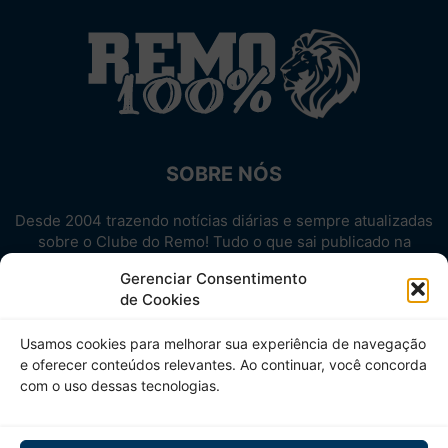
SOBRE NÓS
Desde 2004 trazendo notícias diárias e sempre atualizadas
sobre o Clube do Remo! Tudo o que sai publicado na
internet sobre o Leão, reunido em um único lugar!
Gerenciar Consentimento
Aproveite! Site não-oficial.
de Cookies
SIGA-NOS
Usamos cookies para melhorar sua experiência de navegação
e oferecer conteúdos relevantes. Ao continuar, você concorda
com o uso dessas tecnologias.