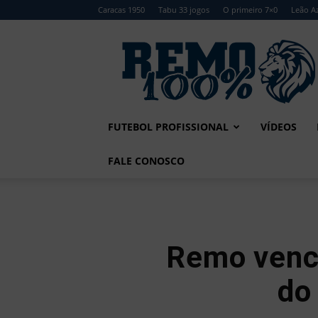
Caracas 1950
Tabu 33 jogos
O primeiro 7×0
Leão Az
Remo
100%
FUTEBOL PROFISSIONAL
VÍDEOS
FALE CONOSCO
Remo vence
do