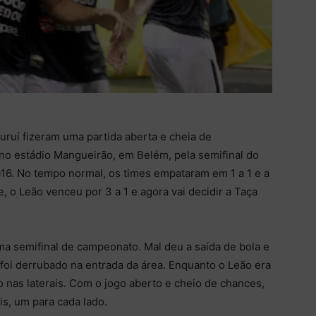
uí fizeram uma partida aberta e cheia de
no estádio Mangueirão, em Belém, pela semifinal do
6. No tempo normal, os times empataram em 1 a 1 e a
e, o Leão venceu por 3 a 1 e agora vai decidir a Taça
a semifinal de campeonato. Mal deu a saída de bola e
foi derrubado na entrada da área. Enquanto o Leão era
o nas laterais. Com o jogo aberto e cheio de chances,
ois, um para cada lado.