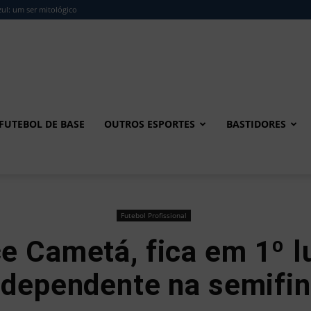
ul: um ser mitológico
FUTEBOL DE BASE
OUTROS ESPORTES
BASTIDORES
Futebol Profissional
 Cametá, fica em 1º l
ndependente na semifin