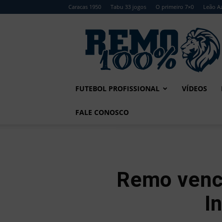
Caracas 1950
Tabu 33 jogos
O primeiro 7×0
Leão Az
Remo
100%
FUTEBOL PROFISSIONAL
VÍDEOS
FALE CONOSCO
Remo vence
I