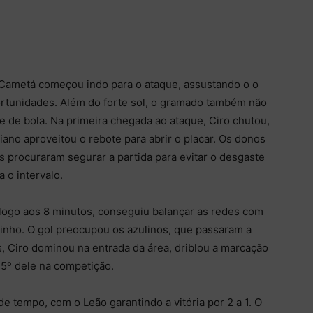
Cametá começou indo para o ataque, assustando o o
rtunidades. Além do forte sol, o gramado também não
e de bola. Na primeira chegada ao ataque, Ciro chutou,
no aproveitou o rebote para abrir o placar. Os donos
s procuraram segurar a partida para evitar o desgaste
a o intervalo.
e logo aos 8 minutos, conseguiu balançar as redes com
inho. O gol preocupou os azulinos, que passaram a
, Ciro dominou na entrada da área, driblou a marcação
 5º dele na competição.
e tempo, com o Leão garantindo a vitória por 2 a 1. O