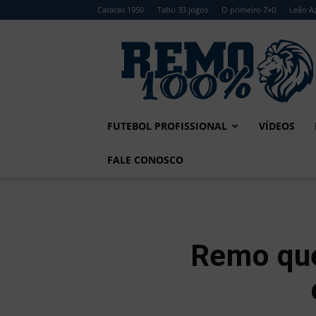
Caracas 1950
Tabu 33 jogos
O primeiro 7×0
Leão Az
Remo
100%
FUTEBOL PROFISSIONAL
VÍDEOS
FALE CONOSCO
Remo que