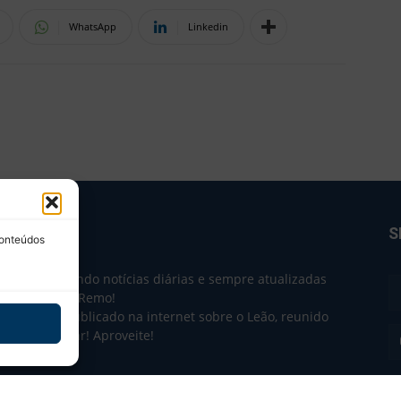
WhatsApp
Linkedin
BRE NÓS
S
conteúdos
e 2004 trazendo notícias diárias e sempre atualizadas
e o Clube do Remo!
 o que sai publicado na internet sobre o Leão, reunido
m único lugar! Aproveite!
não-oficial.