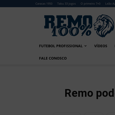
Caracas 1950
Tabu 33 jogos
O primeiro 7×0
Leão Az
Remo
100%
FUTEBOL PROFISSIONAL
VÍDEOS
FALE CONOSCO
Remo pode