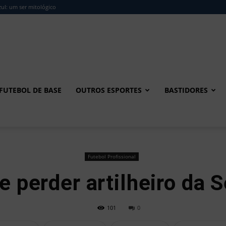
ul: um ser mitológico
FUTEBOL DE BASE
OUTROS ESPORTES
BASTIDORES
Futebol Profissional
 perder artilheiro da 
101
0