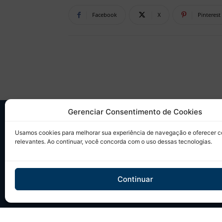
Facebook
X
Pinterest
Gerenciar Consentimento de Cookies
SO
Usamos cookies para melhorar sua experiência de navegação e oferecer 
relevantes. Ao continuar, você concorda com o uso dessas tecnologias.
Desd
sobr
Tudo
Continuar
em u
Site 