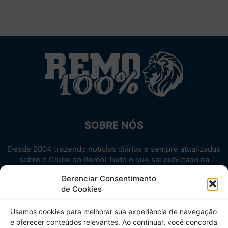
SOBRE NÓS
Desde 2004 trazendo notícias diárias e sempre atualizadas
sobre o Clube do Remo! Tudo o que sai publicado na
internet sobre o Leão, reunido em um único lugar!
Gerenciar Consentimento
Aproveite! Site não-oficial.
de Cookies
SIGA-NOS
Usamos cookies para melhorar sua experiência de navegação
e oferecer conteúdos relevantes. Ao continuar, você concorda