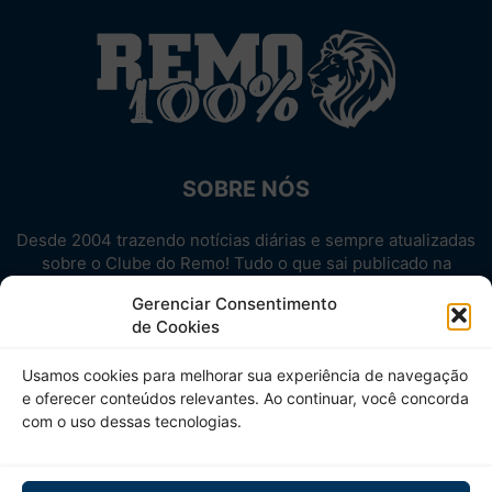
SOBRE NÓS
Desde 2004 trazendo notícias diárias e sempre atualizadas
sobre o Clube do Remo! Tudo o que sai publicado na
internet sobre o Leão, reunido em um único lugar!
Gerenciar Consentimento
Aproveite! Site não-oficial.
de Cookies
SIGA-NOS
Usamos cookies para melhorar sua experiência de navegação
e oferecer conteúdos relevantes. Ao continuar, você concorda
com o uso dessas tecnologias.