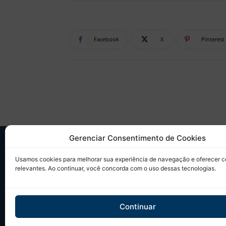
Facebook
X
Pinterest
Gerenciar Consentimento de Cookies
SO
Usamos cookies para melhorar sua experiência de navegação e oferecer 
relevantes. Ao continuar, você concorda com o uso dessas tecnologias.
Desd
sobr
Tudo
Continuar
em u
Site 