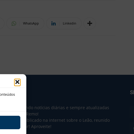
WhatsApp
Linkedin
BRE NÓS
S
conteúdos
e 2004 trazendo notícias diárias e sempre atualizadas
e o Clube do Remo!
 o que sai publicado na internet sobre o Leão, reunido
m único lugar! Aproveite!
não-oficial.