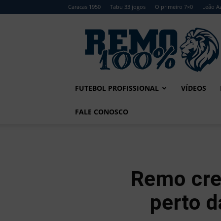
Caracas 1950
Tabu 33 jogos
O primeiro 7×0
Leão Az
Remo
100%
FUTEBOL PROFISSIONAL
VÍDEOS
FALE CONOSCO
Remo cre
perto d