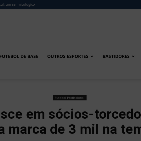
ul: um ser mitológico
FUTEBOL DE BASE
OUTROS ESPORTES
BASTIDORES
Futebol Profissional
sce em sócios-torcedor
a marca de 3 mil na t