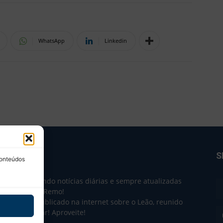
WhatsApp
Linkedin
BRE NÓS
S
conteúdos
e 2004 trazendo notícias diárias e sempre atualizadas
e o Clube do Remo!
 o que sai publicado na internet sobre o Leão, reunido
m único lugar! Aproveite!
não-oficial.