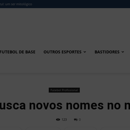
ul: um ser mitológico
FUTEBOL DE BASE
OUTROS ESPORTES
BASTIDORES
Futebol Profissional
usca novos nomes no 
123
0