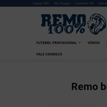
Caracas 1950
Tabu 33 jogos
O primeiro 7×0
Leão Az
Remo
100%
FUTEBOL PROFISSIONAL
VÍDEOS
FALE CONOSCO
Remo b