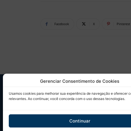
Facebook
X
Pinterest
Gerenciar Consentimento de Cookies
SO
Usamos cookies para melhorar sua experiência de navegação e oferecer 
relevantes. Ao continuar, você concorda com o uso dessas tecnologias.
Desd
sobr
Tudo
Continuar
em u
Site 