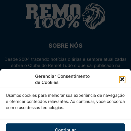
SOBRE NÓS
Desde 2004 trazendo notícias diárias e sempre atualizadas
sobre o Clube do Remo! Tudo o que sai publicado na
internet sobre o Leão, reunido em um único lugar!
Gerenciar Consentimento
Aproveite! Site não-oficial.
de Cookies
SIGA-NOS
Usamos cookies para melhorar sua experiência de navegação
e oferecer conteúdos relevantes. Ao continuar, você concorda
com o uso dessas tecnologias.
Continuar