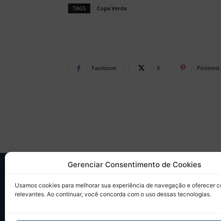
TAGS
Copa Verde
Facebook
X
Pinterest
Gerenciar Consentimento de Cookies
SO
Usamos cookies para melhorar sua experiência de navegação e oferecer 
relevantes. Ao continuar, você concorda com o uso dessas tecnologias.
Desd
sobr