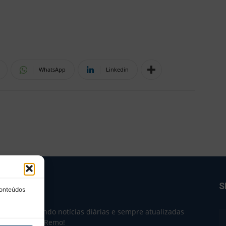
WhatsApp
Linkedin
BRE NÓS
S
conteúdos
e 2004 trazendo notícias diárias e sempre atualizadas
e o Clube do Remo!