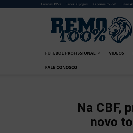
Caracas 1950
Tabu 33 jogos
O primeiro 7×0
Leão Az
Remo
100%
FUTEBOL PROFISSIONAL
VÍDEOS
FALE CONOSCO
Na CBF, p
novo to