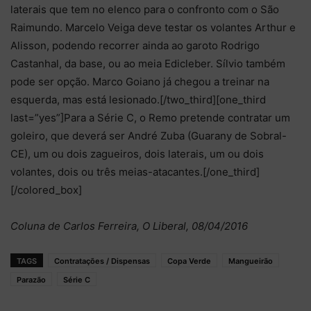
laterais que tem no elenco para o confronto com o São
Raimundo. Marcelo Veiga deve testar os volantes Arthur e
Alisson, podendo recorrer ainda ao garoto Rodrigo
Castanhal, da base, ou ao meia Edicleber. Sílvio também
pode ser opção. Marco Goiano já chegou a treinar na
esquerda, mas está lesionado.[/two_third][one_third
last=”yes”]Para a Série C, o Remo pretende contratar um
goleiro, que deverá ser André Zuba (Guarany de Sobral-
CE), um ou dois zagueiros, dois laterais, um ou dois
volantes, dois ou três meias-atacantes.[/one_third]
[/colored_box]
Coluna de Carlos Ferreira, O Liberal, 08/04/2016
TAGS
Contratações / Dispensas
Copa Verde
Mangueirão
Parazão
Série C