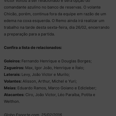
Victor voltou a ser relacionado e será opção do
comandante azulino no banco de reservas. O volante
Chicão, porém, continua fora da equipe em razão de um
edema na coxa esquerda. O Remo ainda irá realizar um
trabalho na tarde desta sexta-feira, dia 26/02, encerrando
a preparação para a partida.
Confira a lista de relacionados:
Goleiros:
Fernando Henrique e Douglas Borges;
Zagueiros:
Max, Igor João, Henrique e Ítalo;
Laterais:
Levy, João Victor e Murilo;
Volantes:
Alisson, Arthur, Michel e Yuri;
Meias:
Eduardo Ramos, Marco Goiano e Edicleber;
Atacantes:
Ciro, João Victor, Léo Paraíba, Potita e
Welthon.
Globo Esporte.com, 25/02/2016