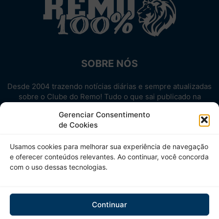
SOBRE NÓS
Desde 2004 trazendo notícias diárias e sempre atualizadas
sobre o Clube do Remo! Tudo o que sai publicado na
internet sobre o Leão, reunido em um único lugar!
Gerenciar Consentimento
Aproveite! Site não-oficial.
de Cookies
SIGA-NOS
Usamos cookies para melhorar sua experiência de navegação
e oferecer conteúdos relevantes. Ao continuar, você concorda
com o uso dessas tecnologias.
Continuar