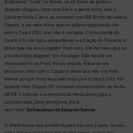
Acabamos! “Luva” no Remo, só se fosse de goleiro.
Quando cheguei, nem uma Série a gente tinha, mas o
Eduardo tinha 2 anos de contrato com R$ 50 mil de salário.
Depois, o pai dele disse que eu estava negociando ele
com o Ceará (CE), mas não é verdade. O presidente do
Ceará (CE) me ligou perguntando a situação do Eduardo e
disse que ele era o jogador mais caro. Ele me falou que se
a multa fosse pagável, ele iria pagar. Não houve um
oferecimento do Fred. Pouco depois, Eduardo me
procurou junto com o Cacaio e disse que não iria mais
treinar porque tinha acertado tudo com o Ceará (CE). Foi
quando eles (Ceará-CE) tomaram conhecimento da multa
de R$ 2 milhões e a diretoria do Remo prorrogou o
contrato dele.[/two_third][one_third
last=”yes”]
Extracampo do Eduardo Ramos
O atleta nunca deu problema para nós nos 2 anos. Se ele
tinha alguma coisa fora das quatro linhas, nunca deu