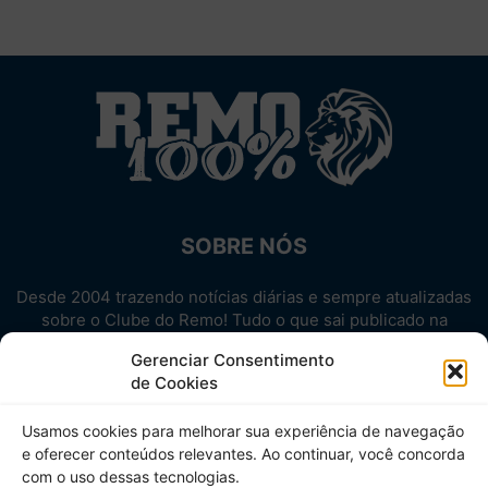
SOBRE NÓS
Desde 2004 trazendo notícias diárias e sempre atualizadas
sobre o Clube do Remo! Tudo o que sai publicado na
internet sobre o Leão, reunido em um único lugar!
Gerenciar Consentimento
Aproveite! Site não-oficial.
de Cookies
SIGA-NOS
Usamos cookies para melhorar sua experiência de navegação
e oferecer conteúdos relevantes. Ao continuar, você concorda
com o uso dessas tecnologias.