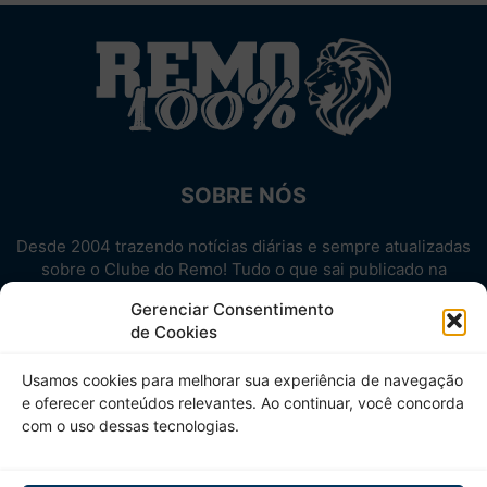
SOBRE NÓS
Desde 2004 trazendo notícias diárias e sempre atualizadas
sobre o Clube do Remo! Tudo o que sai publicado na
internet sobre o Leão, reunido em um único lugar!
Gerenciar Consentimento
Aproveite! Site não-oficial.
de Cookies
SIGA-NOS
Usamos cookies para melhorar sua experiência de navegação
e oferecer conteúdos relevantes. Ao continuar, você concorda
com o uso dessas tecnologias.