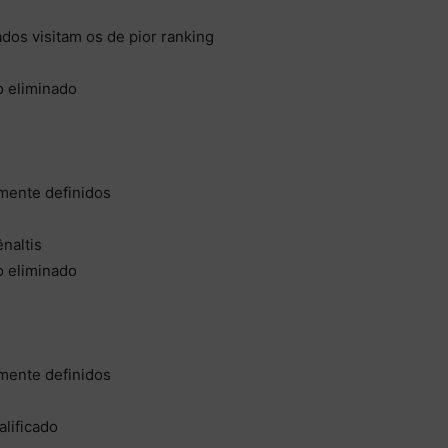
os visitam os de pior ranking
o eliminado
mente definidos
naltis
o eliminado
mente definidos
alificado