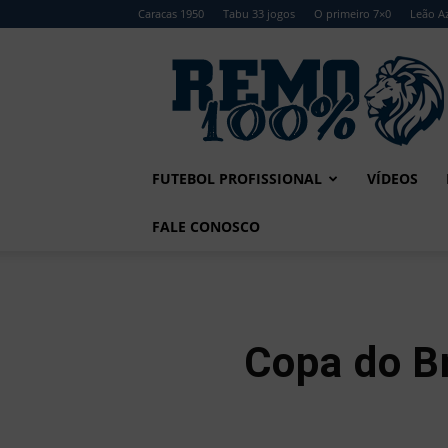
Caracas 1950
Tabu 33 jogos
O primeiro 7×0
Leão Az
Remo
100%
FUTEBOL PROFISSIONAL
VÍDEOS
FALE CONOSCO
Copa do Br