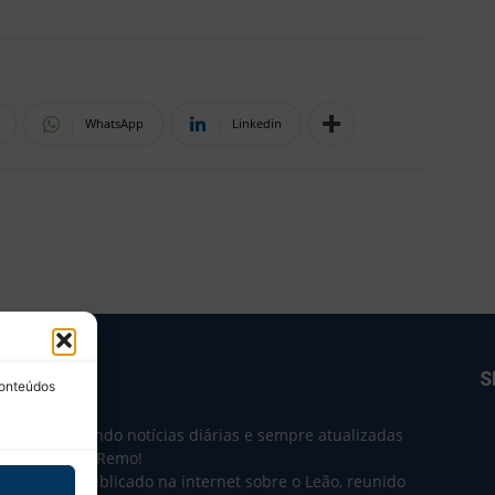
WhatsApp
Linkedin
BRE NÓS
S
conteúdos
e 2004 trazendo notícias diárias e sempre atualizadas
e o Clube do Remo!
 o que sai publicado na internet sobre o Leão, reunido