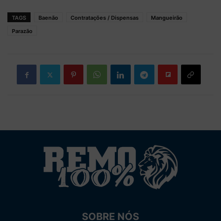
TAGS
Baenão
Contratações / Dispensas
Mangueirão
Parazão
SOBRE NÓS