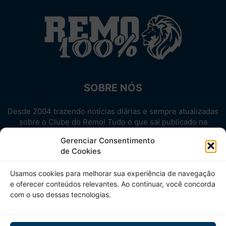
SOBRE NÓS
Desde 2004 trazendo notícias diárias e sempre atualizadas
sobre o Clube do Remo! Tudo o que sai publicado na
internet sobre o Leão, reunido em um único lugar!
Gerenciar Consentimento
Aproveite! Site não-oficial.
de Cookies
SIGA-NOS
Usamos cookies para melhorar sua experiência de navegação
e oferecer conteúdos relevantes. Ao continuar, você concorda
com o uso dessas tecnologias.