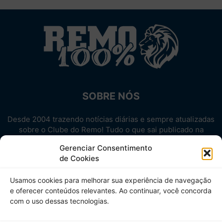
SOBRE NÓS
Desde 2004 trazendo notícias diárias e sempre atualizadas
sobre o Clube do Remo! Tudo o que sai publicado na
internet sobre o Leão, reunido em um único lugar!
Gerenciar Consentimento
Aproveite! Site não-oficial.
de Cookies
SIGA-NOS
Usamos cookies para melhorar sua experiência de navegação
e oferecer conteúdos relevantes. Ao continuar, você concorda
com o uso dessas tecnologias.