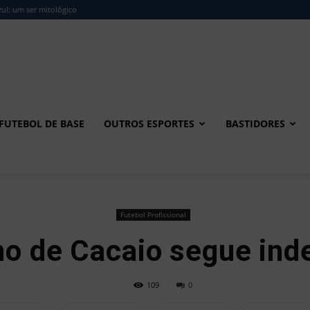
ul: um ser mitológico
FUTEBOL DE BASE
OUTROS ESPORTES
BASTIDORES
Futebol Profissional
no de Cacaio segue inde
109
0