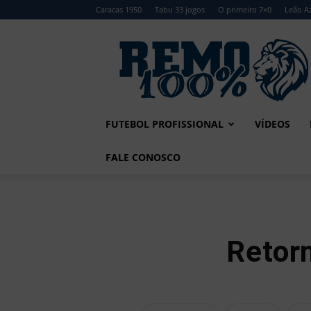
Caracas 1950
Tabu 33 jogos
O primeiro 7×0
Leão Az
Remo
100%
FUTEBOL PROFISSIONAL
VÍDEOS
FALE CONOSCO
Retor