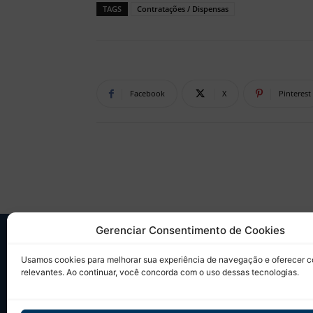
TAGS
Contratações / Dispensas
Facebook
X
Pinterest
Gerenciar Consentimento de Cookies
SO
Usamos cookies para melhorar sua experiência de navegação e oferecer 
relevantes. Ao continuar, você concorda com o uso dessas tecnologias.
Desd
sobr