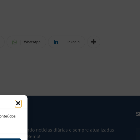
WhatsApp
Linkedin
BRE NÓS
S
conteúdos
e 2004 trazendo notícias diárias e sempre atualizadas
e o Clube do Remo!