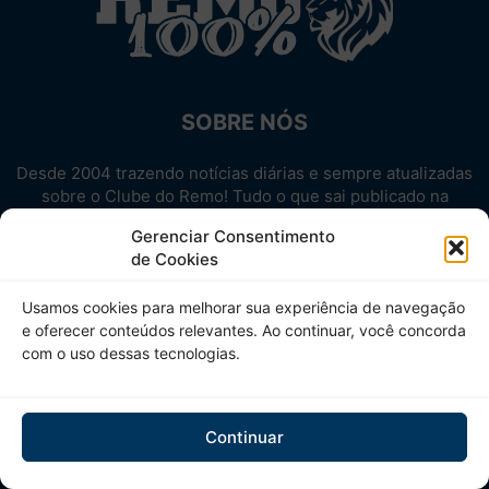
SOBRE NÓS
Desde 2004 trazendo notícias diárias e sempre atualizadas
sobre o Clube do Remo! Tudo o que sai publicado na
internet sobre o Leão, reunido em um único lugar!
Gerenciar Consentimento
Aproveite! Site não-oficial.
de Cookies
SIGA-NOS
Usamos cookies para melhorar sua experiência de navegação
e oferecer conteúdos relevantes. Ao continuar, você concorda
com o uso dessas tecnologias.
Continuar